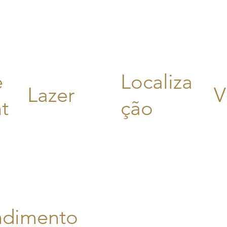
e
Localiza
Lazer
V
t
ção
ndimento