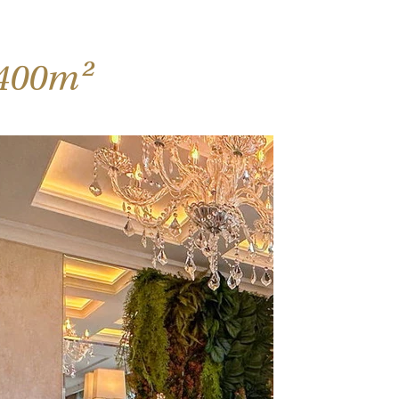
.400m²​