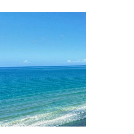
1 torre
32 apartamento
Area de lazer
Rooftop
De frente para o
2 pavimentos de 
3 e 4 suítes
Pronto para mor