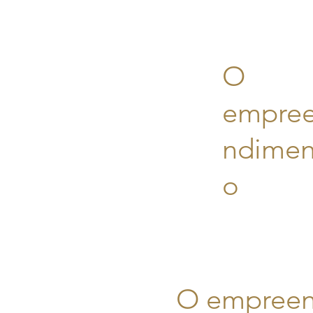
O
empre
ndimen
o
O empree