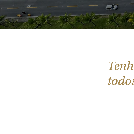
Tenh
todos
Viva o requin
exclusivo par