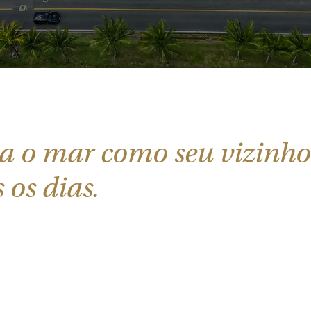
a o mar como seu vizinho
 os dias.
te do estilo neoclássico de frente para o mar de Itapema e com um
a viver momento únicos.